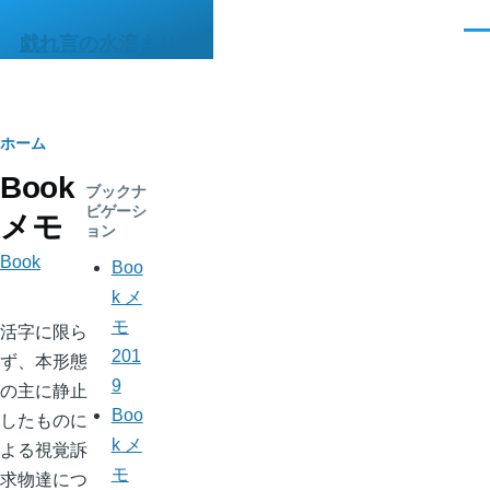
メインコンテンツに移動
メ
戯れ言の水溜まりΦ
ニ
ュ
ー
パ
ホーム
Book
ン
ブックナ
ビゲーシ
メモ
く
ョン
ず
Book
Boo
k メ
モ
活字に限ら
201
ず、本形態
9
の主に静止
Boo
したものに
k メ
よる視覚訴
モ
求物達につ