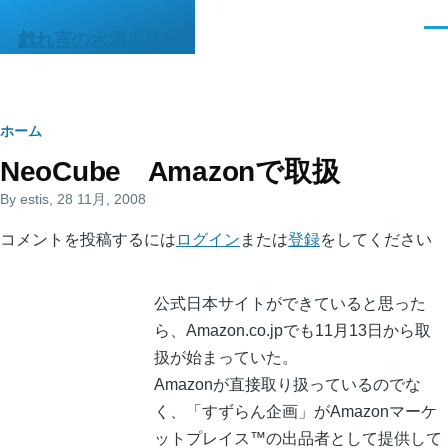
メインコンテンツに移動
メ
戯れ言の水溜まりΦ
ニ
ュ
ー
パ
ホーム
NeoCube Amazonで取扱
ン
By
estis
, 28 11月, 2008
く
ず
コメントを投稿するには
ログイン
または
登録
をしてください
公式日本サイトができていると思った
ら、Amazon.co.jpでも11月13日から取
扱が始まっていた。
Amazonが直接取り扱っているのでな
く、「すずらん企画」がAmazonマーケ
ットプレイス™の出品者として提供して