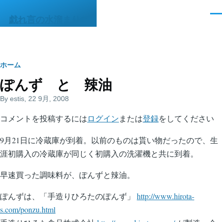
メインコンテンツに移動
メ
戯れ言の水溜まりΦ
ニ
ュ
ー
パ
ホーム
ぽんず と 辣油
ン
By
estis
, 22 9月, 2008
く
ず
コメントを投稿するには
ログイン
または
登録
をしてください
9月21日に冷蔵庫が到着。以前のものは貰い物だったので、生
涯初購入の冷蔵庫が同じく初購入の洗濯機と共に到着。
早速買った調味料が、ぽんずと辣油。
ぽんずは、「手造りひろたのぽんず」
http://www.hirota-
s.com/ponzu.html