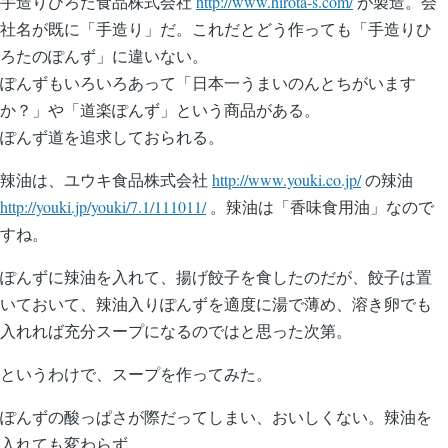
手造りひろた食品株式会社
http://www.hirota-s.com/
が製造。会
社名が既に「手造り」だ。これだとどう作っても「手造りひ
ろたのぽんず」に違いない。
ぽんずもいろいろあって「日本一うまいのんとちがいます
か？」や「道楽ぽんず」という商品がある。
ぽんず道を追求しておられる。
辣油は、ユウキ食品株式会社
http://www.youki.co.jp/
の辣油
http://youki.jp/youki/7.1/111011/
。辣油は「香味食用油」なので
すね。
ぽんずに辣油を入れて、揚げ餃子を食したのだが、餃子は置
いておいて、辣油入りぽんずを適度に湯で薄め、溶き卵でも
入れれば充分スープになるのではと思った次第。
というわけで、スープを作ってみた。
ぽんずの酸っぱさが際だってしまい、おいしくない。辣油を
入れても変わらず。