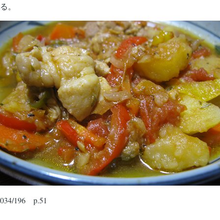
る。
034/196 p.51