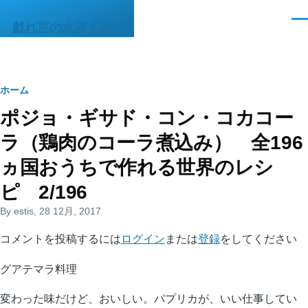
メインコンテンツに移動
メ
戯れ言の水溜まりΦ
ニ
ュ
ー
パ
ホーム
ポジョ・ギサド・コン・コカコー
ン
ラ（鶏肉のコーラ煮込み） 全196
く
ヵ国おうちで作れる世界のレシ
ず
ピ 2/196
By
estis
, 28 12月, 2017
コメントを投稿するには
ログイン
または
登録
をしてください
グアテマラ料理
変わった味だけど、おいしい。パプリカが、いい仕事してい