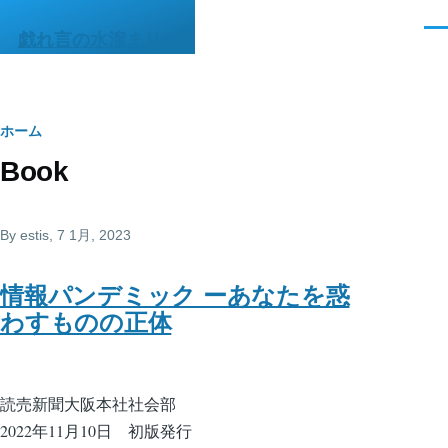
メインコンテンツに移動
メ
戯れ言の水溜まりΦ
ニ
ュ
ー
パ
ホーム
Book
ン
く
By
estis
, 7 1月, 2023
ず
情報パンデミック ーあなたを惑
わすものの正体
読売新聞大阪本社社会部
2022年11月10日 初版発行