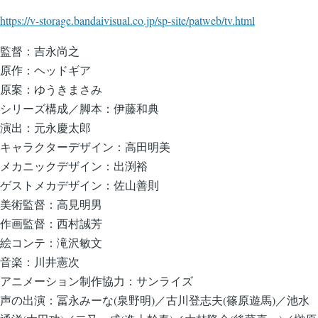
https://v-storage.bandaivisual.co.jp/sp-site/patweb/tv.html
監督：吉永尚之
原作：ヘッドギア
原案：ゆうきまさみ
シリーズ構成／脚本：伊藤和典
演出：元永慶太郎
キャラクターデザイン：高田明美
メカニックデザイン：出渕裕
ゲストメカデザイン：佐山善則
美術監督：高見明男
作画監督：西村誠芳
絵コンテ：滝沢敏文
音楽：川井憲次
アニメーション制作協力：サンライズ
声の出演：冨永みーな(泉野明)／古川登志夫(篠原遊馬)／池水