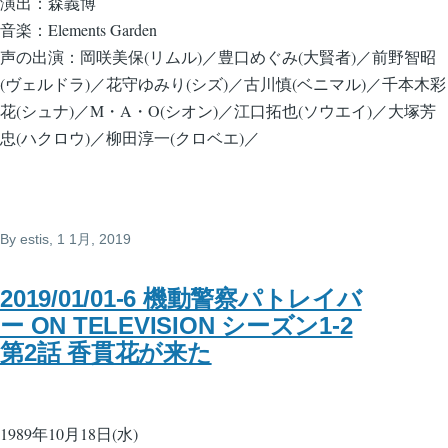
演出：森義博
音楽：Elements Garden
声の出演：岡咲美保(リムル)／豊口めぐみ(大賢者)／前野智昭
(ヴェルドラ)／花守ゆみり(シズ)／古川慎(ベニマル)／千本木彩
花(シュナ)／M・A・O(シオン)／江口拓也(ソウエイ)／大塚芳
忠(ハクロウ)／柳田淳一(クロベエ)／
By
estis
, 1 1月, 2019
2019/01/01-6 機動警察パトレイバ
ー ON TELEVISION シーズン1-2
第2話 香貫花が来た
1989年10月18日(水)