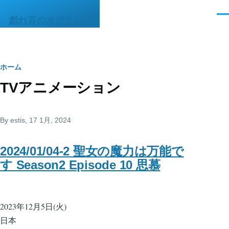
メインコンテンツに移動
メ
戯れ言の水溜まりΦ
ニ
ュ
ー
パ
ホーム
TVアニメーション
ン
く
By
estis
, 17 1月, 2024
ず
2024/01/04-2 聖女の魔力は万能で
す Season2 Episode 10 思慕
2023年12月5日(火)
日本