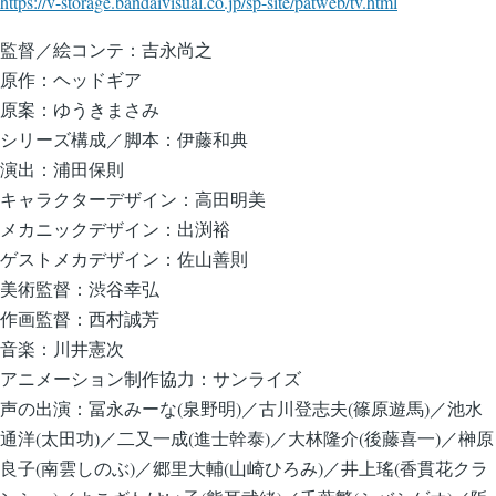
https://v-storage.bandaivisual.co.jp/sp-site/patweb/tv.html
監督／絵コンテ：吉永尚之
原作：ヘッドギア
原案：ゆうきまさみ
シリーズ構成／脚本：伊藤和典
演出：浦田保則
キャラクターデザイン：高田明美
メカニックデザイン：出渕裕
ゲストメカデザイン：佐山善則
美術監督：渋谷幸弘
作画監督：西村誠芳
音楽：川井憲次
アニメーション制作協力：サンライズ
声の出演：冨永みーな(泉野明)／古川登志夫(篠原遊馬)／池水
通洋(太田功)／二又一成(進士幹泰)／大林隆介(後藤喜一)／榊原
良子(南雲しのぶ)／郷里大輔(山崎ひろみ)／井上瑤(香貫花クラ