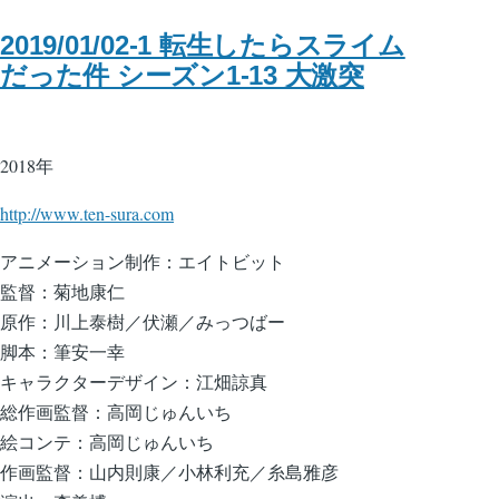
2019/01/02-1 転生したらスライム
だった件 シーズン1-13 大激突
2018年
http://www.ten-sura.com
アニメーション制作：エイトビット
監督：菊地康仁
原作：川上泰樹／伏瀬／みっつばー
脚本：筆安一幸
キャラクターデザイン：江畑諒真
総作画監督：高岡じゅんいち
絵コンテ：高岡じゅんいち
作画監督：山内則康／小林利充／糸島雅彦