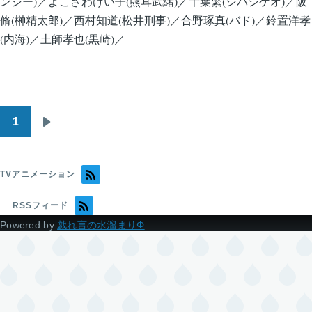
ンシー)／よこざわけい子(熊耳武緒)／千葉繁(シバシゲオ)／阪
脩(榊精太郎)／西村知道(松井刑事)／合野琢真(バド)／鈴置洋孝
(内海)／土師孝也(黒崎)／
1
ペ
次
ー
ペ
ジ
ー
TVアニメーション
送
ジ
り
RSSフィード
Powered by
戯れ言の水溜まりΦ