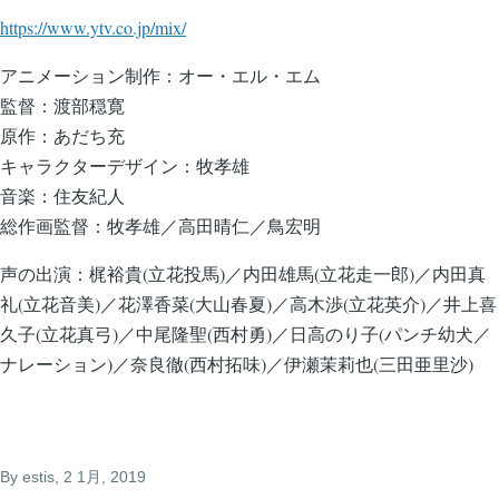
https://www.ytv.co.jp/mix/
アニメーション制作：オー・エル・エム
監督：渡部穏寛
原作：あだち充
キャラクターデザイン：牧孝雄
音楽：住友紀人
総作画監督：牧孝雄／高田晴仁／鳥宏明
声の出演：梶裕貴(立花投馬)／内田雄馬(立花走一郎)／内田真
礼(立花音美)／花澤香菜(大山春夏)／高木渉(立花英介)／井上喜
久子(立花真弓)／中尾隆聖(西村勇)／日高のり子(パンチ幼犬／
ナレーション)／奈良徹(西村拓味)／伊瀬茉莉也(三田亜里沙)
By
estis
, 2 1月, 2019