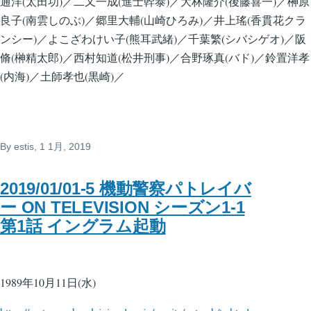
通洋(太田功)／二又一成(進士幹泰)／大林隆介(後藤喜一)／榊原
良子(南雲しのぶ)／郷里大輔(山崎ひろみ)／井上瑤(香貫花クラ
ンシー)／よこざわけい子(熊耳武緒)／千葉繁(シバシゲオ)／阪
脩(榊精太郎)／西村知道(松井刑事)／合野琢真(バド)／鈴置洋孝
(内海)／土師孝也(黒崎)／
By
estis
, 1 1月, 2019
2019/01/01-5 機動警察パトレイバ
ー ON TELEVISION シーズン1-1
第1話 イングラム起動
1989年10月11日(水)