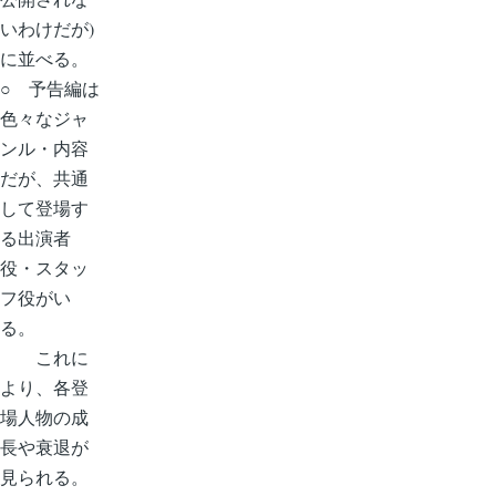
いわけだが)
に並べる。
○ 予告編は
色々なジャ
ンル・内容
だが、共通
して登場す
る出演者
役・スタッ
フ役がい
る。
これに
より、各登
場人物の成
長や衰退が
見られる。