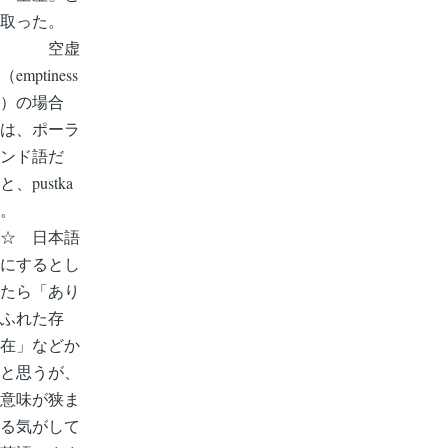
取った。
空虚
（emptiness
）の場合
は、ポーラ
ンド語だ
と、pustka
。
☆ 日本語
にするとし
たら「あり
ふれた存
在」などか
と思うが、
意味が狭ま
る気がして