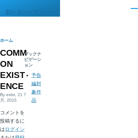
メインコンテンツに移動
メ
戯れ言の水溜まりΦ
ニ
ュ
ー
パ
ホーム
COMM
ン
ブックナ
ビゲーシ
ON
く
ョン
EXIST
ず
予告
編対
ENCE
象作
By
estis
, 21 7
月, 2015
品
コメントを
投稿するに
は
ログイン
または
登録