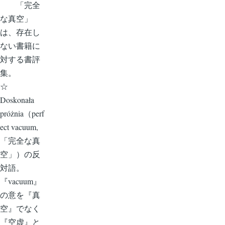
「完全
な真空」
は、存在し
ない書籍に
対する書評
集。
☆
Doskonała
próżnia（perf
ect vacuum,
「完全な真
空」）の反
対語。
『vacuum』
の意を『真
空』でなく
『空虚』と