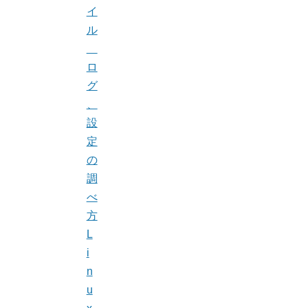
イ
ル
ロ
グ
、
設
定
の
調
べ
方
L
i
n
u