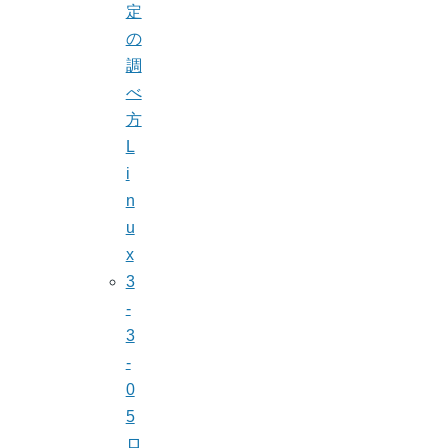
定
の
調
べ
方
L
i
n
u
x
3
-
3
-
0
5
ロ