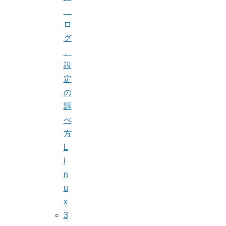
ロ
グ
、
設
定
の
調
べ
方
L
i
n
u
x
3