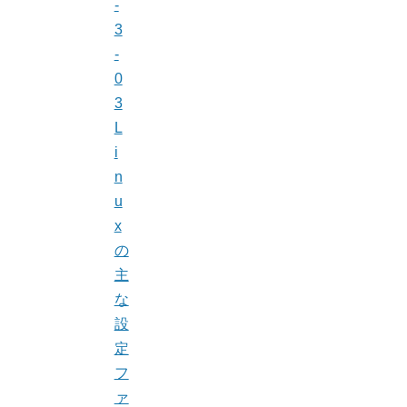
-
3
-
0
3
L
i
n
u
x
の
主
な
設
定
フ
ァ