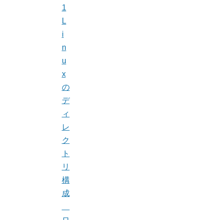
1
L
i
n
u
x
の
デ
ィ
レ
ク
ト
リ
構
成
ロ