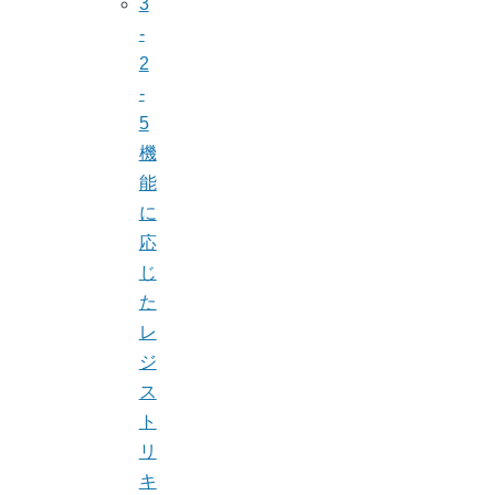
3
-
2
-
5
機
能
に
応
じ
た
レ
ジ
ス
ト
リ
キ