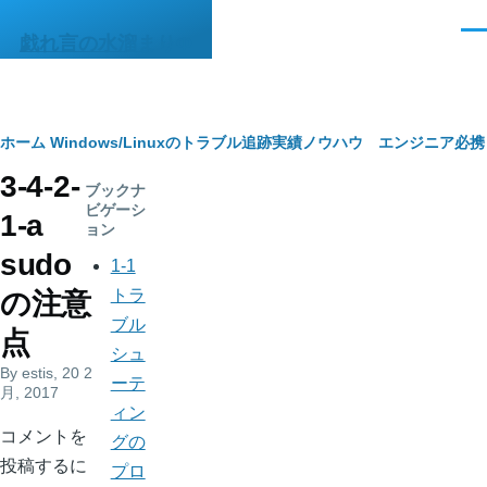
メインコンテンツに移動
メ
戯れ言の水溜まりΦ
ニ
ュ
ー
パ
ホーム
Windows/Linuxのトラブル追跡実績ノウハウ エンジニア必
3-4-2-
ン
ブックナ
ビゲーシ
1-a
く
ョン
sudo
ず
1-1
トラ
の注意
ブル
点
シュ
By
estis
, 20 2
ーテ
月, 2017
ィン
コメントを
グの
投稿するに
プロ