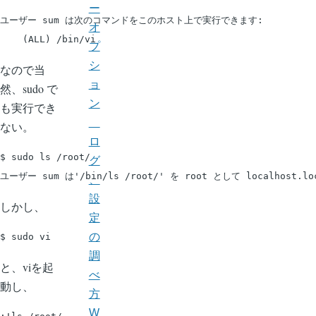
ー
ユーザー sum は次のコマンドをこのホスト上で実行できます:

オ
プ
シ
なので当
ョ
然、sudo で
ン
も実行でき
ない。
ロ
$ sudo ls /root/

グ
、
設
しかし、
定
の
調
と、viを起
べ
動し、
方
W