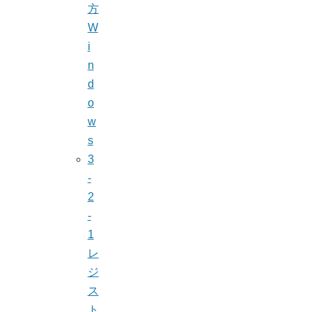
方
W
i
n
d
o
w
s
3
-
2
-
1
レ
ジ
ス
ト