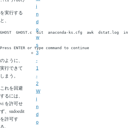
i
を実行する
n
と、
d
o
GHOST  GHOST.c	Git  anaconda-ks.cfg  awk  dstat.log  install.log  install.log.syslog  nltk_data  setuptools-5.2.zip  sh  tmp  tmp00  tmp02  work  wpscan

w
s
3
のように、
-
実行できて
1
しまう。
-
2
これを回避
W
するには、
i
vi を許可せ
n
ず、sudoedit
d
を許可す
o
る。