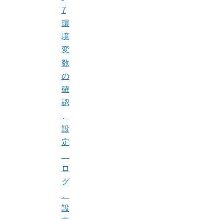
7
環
境
変
数
の
確
認
、
設
定
ロ
グ
、
設