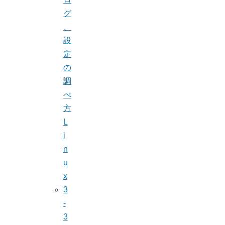
グ
、
設
定
の
調
べ
方
L
i
n
u
x
3
-
3