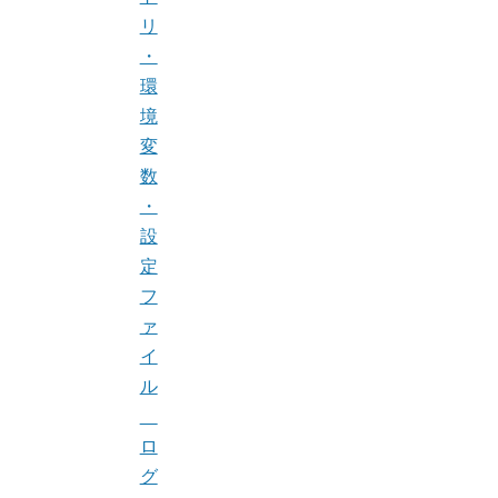
リ
・
環
境
変
数
・
設
定
フ
ァ
イ
ル
ロ
グ