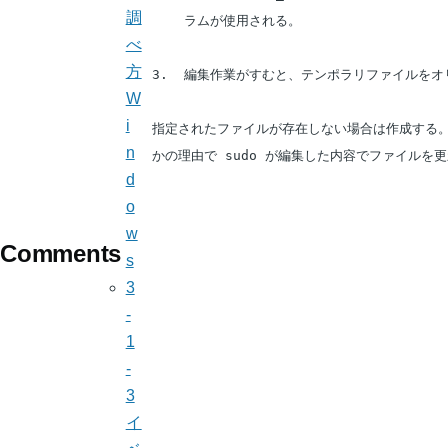
調
                       ラムが使用される。

べ
方
                   3.  編集作業がすむと、テンポラリファ
W
i
                   指定されたファイルが存在しない場合は作
n
                   かの理由で sudo が編集した内容でフ
d
o
w
Comments
s
3
-
1
-
3
イ