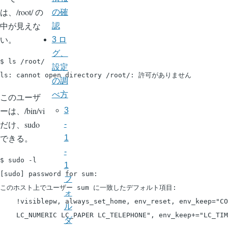
は、/root/ の
の確
中が見えな
認
い。
3 ロ
グ、
$ ls /root/

設定
の調
べ方
このユーザ
ーは、/bin/vi
3
だけ、sudo
-
できる。
1
-
$ sudo -l

1
[sudo] password for sum: 

フ
このホスト上でユーザー sum に一致したデフォルト項目:

ォ
    !visiblepw, always_set_home, env_reset, env_keep="CO
ル
    LC_NUMERIC LC_PAPER LC_TELEPHONE", env_keep+="LC_TIM
ダ