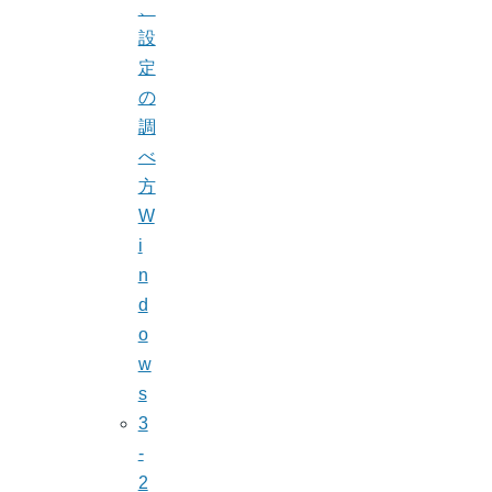
、
設
定
の
調
べ
方
W
i
n
d
o
w
s
3
-
2