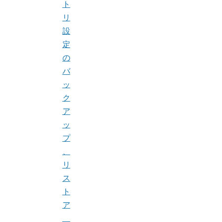
ト
リ
設
定
の
バ
ッ
ク
ア
ッ
プ
、
リ
ス
ト
ア