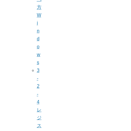
方
W
i
n
d
o
w
s
3
-
2
-
4
レ
ジ
ス