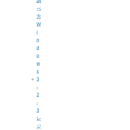
調
べ
方
W
i
n
d
o
w
s
3
-
2
-
3
レ
ジ