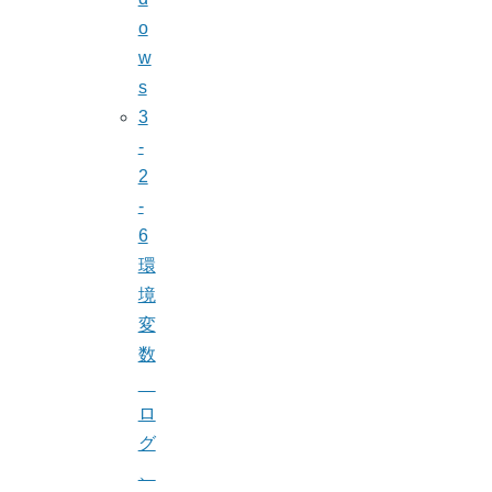
o
w
s
3
-
2
-
6
環
境
変
数
ロ
グ
、