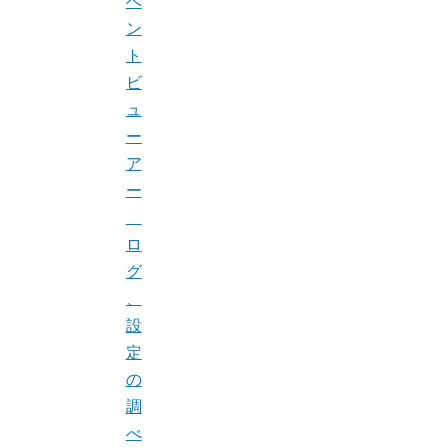
ベ
ン
ト
ビ
ュ
ー
ア
ー
ロ
グ
、
設
定
の
調
べ