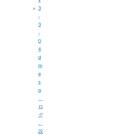
x
3
-
3
-
0
4
d
m
e
s
g
ロ
グ
、
設