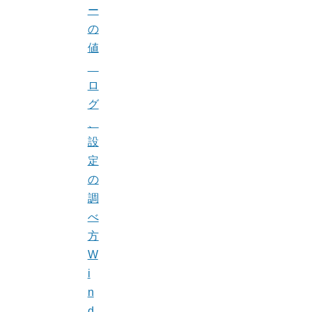
ー
の
値
ロ
グ
、
設
定
の
調
べ
方
W
i
n
d