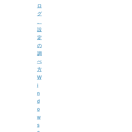
ロ
グ
、
設
定
の
調
べ
方
W
i
n
d
o
w
s