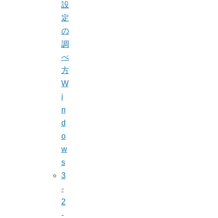
設
定
の
調
べ
方
W
i
n
d
o
w
s
3
-
2
-