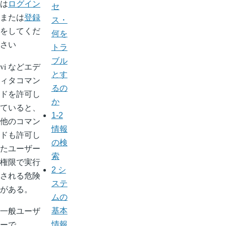
は
ログイン
セ
または
登録
ス・
をしてくだ
何を
さい
トラ
ブル
vi などエデ
とす
ィタコマン
るの
ドを許可し
か
ていると、
1-2
他のコマン
情報
ドも許可し
の検
たユーザー
索
権限で実行
2 シ
される危険
ステ
がある。
ムの
一般ユーザ
基本
ーで
情報