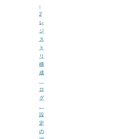
-
2
レ
ジ
ス
ト
リ
構
成
ロ
グ
、
設
定
の