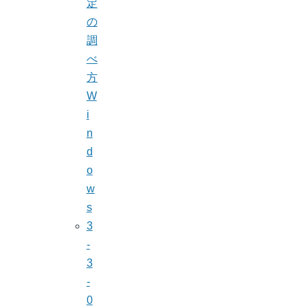
定
の
調
べ
方
W
i
n
d
o
w
s
3
-
3
-
0