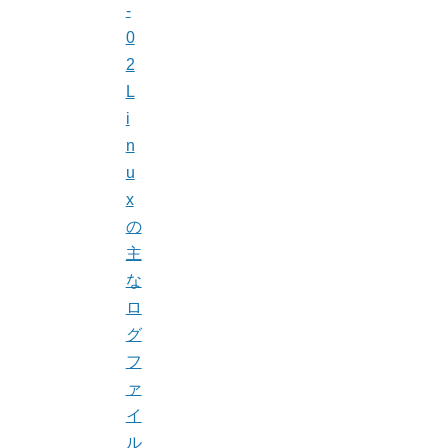
-
0
2
L
i
n
u
x
の
主
な
ロ
グ
フ
ァ
イ
ル