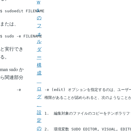
w
s
の
または、
フ
ォ
ル
と実行でき
ダ
る。
ー
構
man sudo か
成
ら関連部分
ロ
       -e          -e (edit) オプションを指定するの
グ
                   権限があることが認められると、次のようなこと
、
設
                   1.  編集対象のファイルのコピーをテン
定
の
                   2.  環境変数 SUDO_EDITOR, VIS