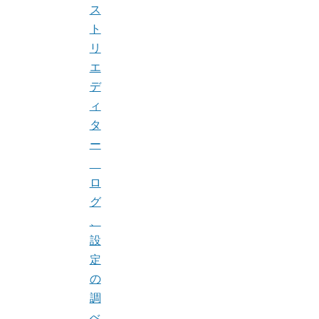
ス
ト
リ
エ
デ
ィ
タ
ー
ロ
グ
、
設
定
の
調
べ