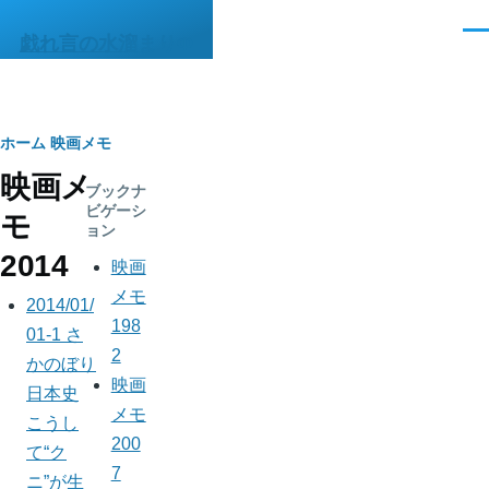
メインコンテンツに移動
メ
戯れ言の水溜まりΦ
ニ
ュ
ー
パ
ホーム
映画メモ
映画メ
ン
ブックナ
ビゲーシ
モ
く
ョン
2014
ず
映画
メモ
2014/01/
198
01-1 さ
2
かのぼり
映画
日本史
メモ
こうし
200
て“ク
7
ニ”が生