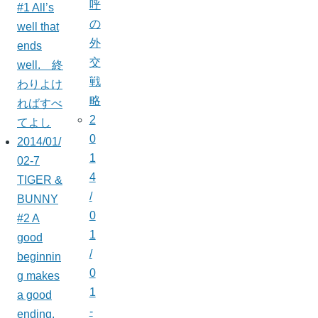
呼
#1 All’s
の
well that
外
ends
交
well. 終
戦
わりよけ
略
ればすべ
2
てよし
0
2014/01/
1
02-7
4
TIGER &
/
BUNNY
0
#2 A
1
good
/
beginnin
0
g makes
1
a good
-
ending.